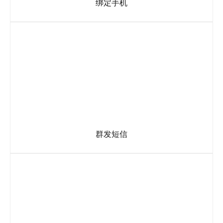
绑定手机
可转接手机、固话，数量没有限制。(而传统的只能绑走固话)
群发短信
提供自主管理平台，通过自主管理平台向客户发送短信