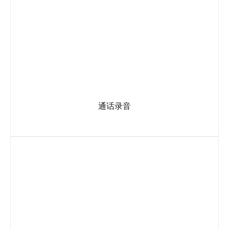
通话录音
当400号码接通IVR系统时，即开始录音。通过录音把握前端的
客户需求。