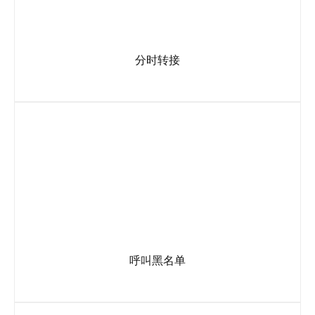
分时转接
根据不同时段(如上下班时间，节假日等)，接入不同的目的
码。
呼叫黑名单
把恶意号码列入黑名单，使其不能再次呼入400电话，防止恶
意骚扰，方便管理省时省力省钱。