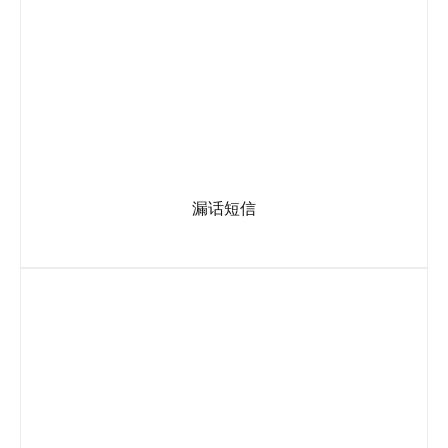
漏话短信
通话结束后，系统会自动发送一段设置好的短信发到客户的来
电手机上(固话忽略)。