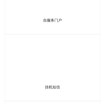
自服务门户
可提供400电话自主管理平台，查阅客户400电话跟踪通话和短
信数据。
挂机短信
通话结束后，系统自动发送一段设置好的短信到用户手机上(固
话忽略)， 短信内容可在自行编辑设置。