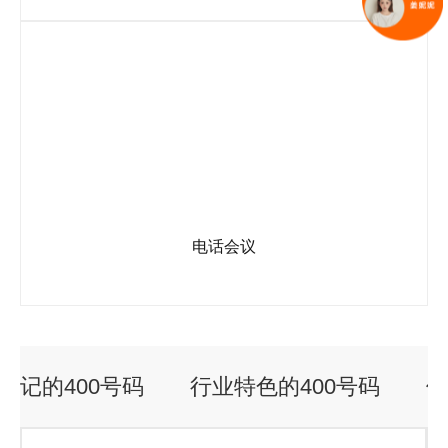
可根据企业要求定制欢迎语音，必备功能，彰显正规!
电话会议
参会人员根据提示音进入会议室，超过1人进入会议室后可开始
通话，随时随地进行会议沟通。
好记的400号码
行业特色的400号码
便