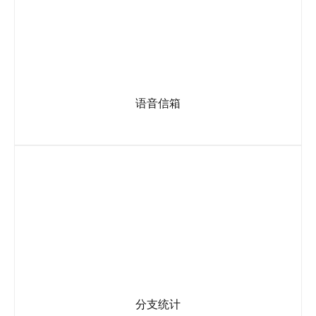
语音信箱
遇忙线或无应答时，系统可提示用户留言或等待。亦可设置留
言导航按键,方便及时回复客户电话。
分支统计