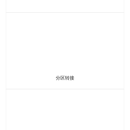
针对按键(分支)进行单独统计，或随时自助查询和导出，利于
企业对业务进行监控和统计数据分析。
分区转接
根据主叫方区域(区号)，将客户来电转接至不同目的码。