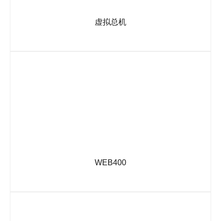
虚拟总机
以热线号码或本地号码为接入号码，采用自动总机或人工总机
方式，提供录音查询、通话查询等功能。
WEB400
网站上部署在线呼叫窗口，客户访问网站时，将电话提交到网
站，企业通过400对客户发起呼叫!