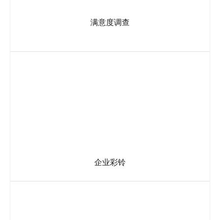
满意度调查
对坐席服务人员的服务进行评价，通过此功能可以分析每个转
接电话的评价数据。
企业彩铃
可根据企业要求定制欢迎语音，必备功能，彰显正规!