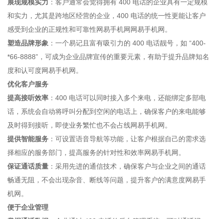
展现规模实力
：客户通常会觉得拥有 400 电话的企业具有一定规模
和实力，尤其是跨地区经营的企业，400 电话的统一性更能让客户
感受到企业的正规性和可靠性
网易手机网
网易手机网
。
塑造品牌形象
：一个易记且富有吸引力的 400 电话靓号，如 “400-
*66-8888”，可成为企业品牌宣传的重要元素，有助于提升品牌知名
度和认可度
网易手机网
。
优化客户服务
提高接听效率
：400 电话可以同时接入多个来电，还能绑定多部电
话，系统会自动将呼叫分配到空闲的电话上，确保客户的来电能够
及时得到接听，即使业务繁忙也不会占线
网易手机网
。
提供智能服务
：可设置语音导航等功能，让客户根据自己的需求选
择相应的服务部门，提高服务的针对性和效率
网易手机网
。
保证通话质量
：采用先进的通信技术，确保客户与企业之间的通话
畅通无阻，不会出现杂音、断线等问题，提升客户的满意度
网易手
机网
。
便于企业管理