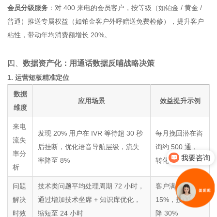
会员分级服务
：对 400 来电的会员客户，按等级（如铂金 / 黄金 /
普通）推送专属权益（如铂金客户外呼赠送免费检修），提升客户
粘性，带动年均消费额增长 20%。
四、
数据资产化：用通话数据反哺战略决策
1. 运营短板精准定位
数据
应用场景
效益提升示例
维度
来电
发现 20% 用户在 IVR 等待超 30 秒
每月挽回潜在咨
流失
我要咨询
后挂断，优化语音导航层级，流失
询约 500 通，
率分
率降至 8%
转化 30 单
你们是怎么收费的呢
析
问题
技术类问题平均处理周期 72 小时，
客户满意度提升
解决
通过增加技术坐席 + 知识库优化，
15%，投诉率下
时效
缩短至 24 小时
降 30%