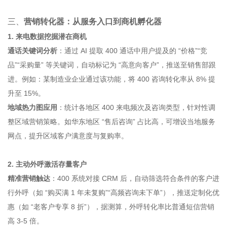
三、
营销转化器：从服务入口到商机孵化器
1. 来电数据挖掘潜在商机
通话关键词分析
：通过 AI 提取 400 通话中用户提及的 “价格”“竞
品”“采购量” 等关键词，自动标记为 “高意向客户”，推送至销售部跟
进。例如：某制造业企业通过该功能，将 400 咨询转化率从 8% 提
升至 15%。
地域热力图应用
：统计各地区 400 来电频次及咨询类型，针对性调
整区域营销策略。如华东地区 “售后咨询” 占比高，可增设当地服务
网点，提升区域客户满意度与复购率。
2. 主动外呼激活存量客户
精准营销触达
：400 系统对接 CRM 后，自动筛选符合条件的客户进
行外呼（如 “购买满 1 年未复购”“高频咨询未下单”），推送定制化优
惠（如 “老客户专享 8 折”），据测算，外呼转化率比普通短信营销
高 3-5 倍。