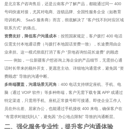
是北京客户咨询售后，还是云南客户了解产品，都能通过同一 400
号码快速对接，尤其对电商、连锁品牌、全国性服务企业（如教育
培训机构、 SaaS 服务商）而言，彻底解决了 “客户找不到对应区域
联系方式” 的痛点。
资费友好，降低客户沟通成本
：按照国家规定，客户拨打 400 电话
仅需支付本地通话费（与拨打本地固话资费一致），长途费用由企
业承担。这一模式彻底打消了客户 “异地咨询怕花长途费” 的顾虑
—— 例如，一位新疆客户想咨询上海企业的产品细节，无需担心通
话时长带来的额外开支，更愿意主动、详细地沟通需求，避免因 “资
费顾虑” 导致的沟通中断。
多终端覆盖，沟通场景无死角
：400 电话支持绑定座机、手机、电
脑（通过 VOIP 软件）等多种终端，客户无需下载专属 APP 或通过
特定渠道，只需用手机、座机正常拨号即可接通。即使企业工作人
员在外出差、居家办公，也能通过手机接收 400 来电，确保客户在
“有需求时能找到人”，避免因 “办公地点限制” 导致的沟通断层。
二、强化服务专业性，提升客户沟通体验