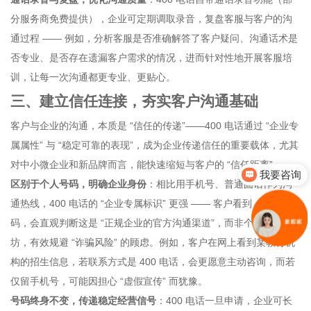
分服务商免费提供），企业可定期调取录音，复盘客服与客户的沟
通过程 —— 例如，分析客服是否准确解答了客户疑问、沟通话术是
否专业、是否存在遗漏客户需求的情况，进而针对性地开展客服培
训，让每一次沟通都更专业、更贴心。
三、建立信任连接，夯实客户沟通基础
客户与企业的沟通，本质是 “信任的传递”——400 电话通过 “企业专
属属性” 与 “稳定可靠的表现”，成为企业传递信任的重要载体，尤其
对中小微企业和新品牌而言，能快速缩短与客户的 “信任距离”。
我要咨询
区别于个人号码，明确企业身份
：相比用手机号、普通固话作为沟
你们是怎么收费的呢
通热线，400 电话的 “企业专属标识” 更强 —— 客户看到 400 号
码，会直观判断这是 “正规企业的官方沟通渠道”，而非个人或小作
坊，有效规避 “诈骗风险” 的顾虑。例如，客户在网上看到某教育机
构的招生信息，若联系方式是 400 电话，会更愿意主动咨询，而若
仅留手机号，可能因担心 “虚假宣传” 而犹豫。
号码终身不变，传递稳定经营信号
：400 电话一旦申请，企业可长