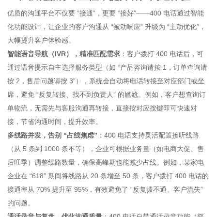
优质的沟通平台不仅要 “接通”，更要 “接好”——400 电话通过智能
化功能设计，让企业的客户沟通从 “被动响应” 升级为 “主动优化”，
大幅提升客户体验感。
智能语音导航（IVR），精准匹配需求
：客户拨打 400 电话后，可
通过语音提示自主选择服务类型（如 “产品咨询请按 1，订单查询请
按 2，售后问题请按 3”），系统会自动将电话转接至对应部门或坐
席，避免 “反复转接、找不到负责人” 的尴尬。例如，客户想查询订
单物流，无需先与客服沟通再转接，直接按对应按键即可快速对
接，节省沟通时间，提升效率。
多线路并发，告别 “占线焦虑”
：400 电话支持灵活配置接听线路
（从 5 条到 1000 条不等），企业可根据业务量（如电商大促、售
后旺季）调整线路数量，确保高峰期也能减少占线。例如，某家电
企业在 “618” 期间将线路从 20 条增至 50 条，客户拨打 400 电话的
接通率从 70% 提升至 95%，有效避免了 “反复拨不通、客户流失”
的问题。
通话录音与复盘，优化沟通质量
：400 电话自带通话录音功能（部