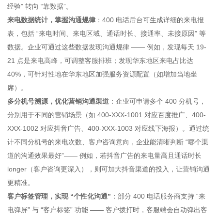
经验” 转向 “靠数据”。
来电数据统计，掌握沟通规律
：400 电话后台可生成详细的来电报
表，包括 “来电时间、来电区域、通话时长、接通率、未接原因” 等
数据。企业可通过这些数据发现沟通规律 —— 例如，发现每天 19-
21 点是来电高峰，可调整客服排班；发现华东地区来电占比达
40%，可针对性地在华东地区加强服务资源配置（如增加当地坐
席）。
多分机号溯源，优化营销沟通渠道
：企业可申请多个 400 分机号，
分别用于不同的营销场景（如 400-XXX-1001 对应百度推广、400-
XXX-1002 对应抖音广告、400-XXX-1003 对应线下海报）。通过统
计不同分机号的来电次数、客户咨询意向，企业能清晰判断 “哪个渠
道的沟通效果最好”—— 例如，若抖音广告的来电量高且通话时长
longer（客户咨询更深入），则可加大抖音渠道的投入，让营销沟通
更精准。
客户标签管理，实现 “个性化沟通”
：部分 400 电话服务商支持 “来
电弹屏” 与 “客户标签” 功能 —— 客户拨打时，客服端会自动弹出客